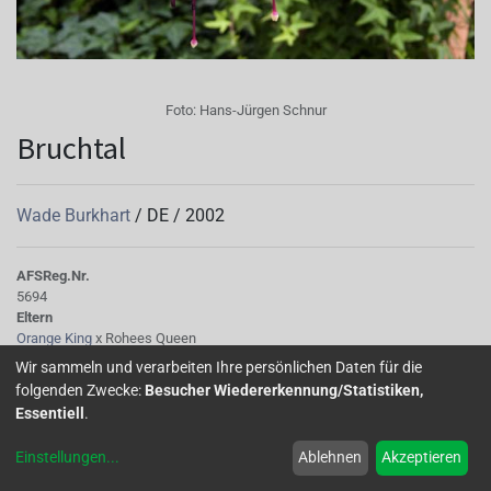
Foto:
Hans-Jürgen Schnur
Bruchtal
Wade Burkhart
/
DE
/
2002
AFS
Reg.Nr.
5694
Eltern
Orange King
x Rohees Queen
Tubus
Wir sammeln und verarbeiten Ihre persönlichen Daten für die
hell-/dunkelpink gestreift, lang
folgenden Zwecke:
Besucher Wiedererkennung/Statistiken,
Sepalen
Essentiell
.
hellrotpurpur N66A, stark nach hinten gedreht
Korolle/Petalen
Einstellungen
...
Ablehnen
Akzeptieren
dunkelpurpur N87A, geflammt mit rotpurpur N66B Flecken
Knospe/Blüte