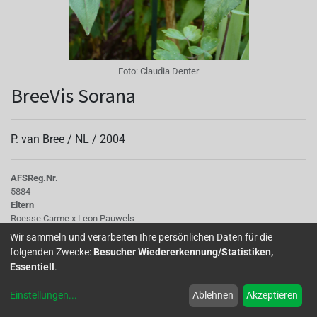
Foto:
Claudia Denter
BreeVis Sorana
P. van Bree /
NL
/
2004
AFS
Reg.Nr.
5884
Eltern
Roesse Carme x Leon Pauwels
Tubus
Wir sammeln und verarbeiten Ihre persönlichen Daten für die
Hellrosa, klein, dick
folgenden Zwecke:
Besucher Wiedererkennung/Statistiken,
Sepalen
Essentiell
.
Hellrosa, zurückgeschlagen
Korolle/Petalen
Einstellungen
...
Ablehnen
Akzeptieren
dunkelviolett
Knospe/Blüte