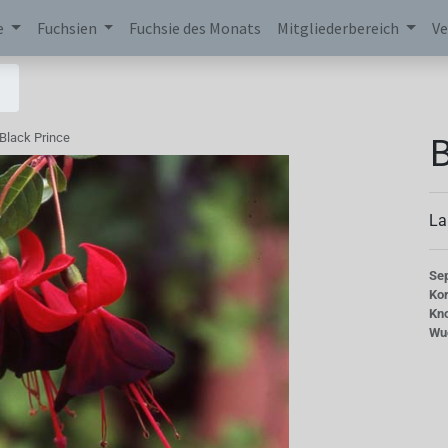
e
Fuchsien
Fuchsie des Monats
Mitgliederbereich
Ve
B
Black Prince
La
Se
Kor
Kn
Wu