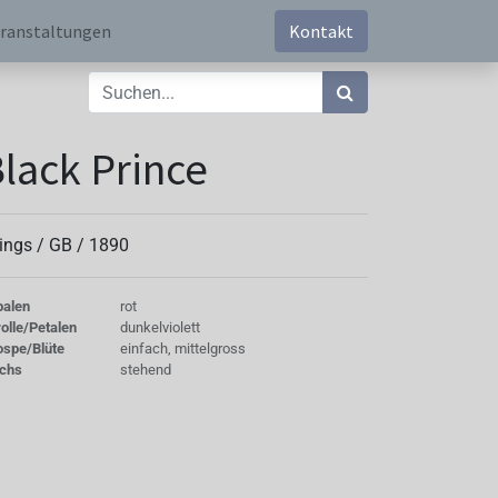
ranstaltungen
Kontakt
lack Prince
ings /
GB
/
1890
palen
rot
olle/Petalen
dunkelviolett
ospe/Blüte
einfach, mittelgross
chs
stehend