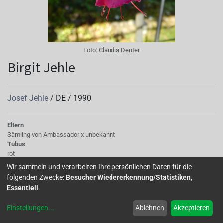
Foto:
Claudia Denter
Birgit Jehle
Josef Jehle
/
DE
/
1990
Eltern
Sämling von Ambassador x unbekannt
Tubus
rot
Sepalen
Wir sammeln und verarbeiten Ihre persönlichen Daten für die
breit, lang, stark zurückgeschlagen
folgenden Zwecke:
Besucher Wiedererkennung/Statistiken,
Korolle/Petalen
Essentiell
.
pinkfarben mit roter Aderung
Knospe/Blüte
Einstellungen
...
Ablehnen
Akzeptieren
einfache Blüte, große
Laub