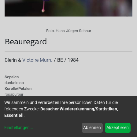
Foto:
Hans-Jürgen Schnur
Beauregard
Clerin &
Victoire Murru
/
BE
/
1984
Sepalen
dunkelrosa
Korolle/Petalen
rosapurpur
Knospe/Blüte
Wir sammeln und verarbeiten Ihre persönlichen Daten für die
gefüllt, gross
folgenden Zwecke:
Besucher Wiedererkennung/Statistiken,
Wuchs
Essentiell
.
stehend
Einstellungen
...
Ablehnen
Akzeptieren