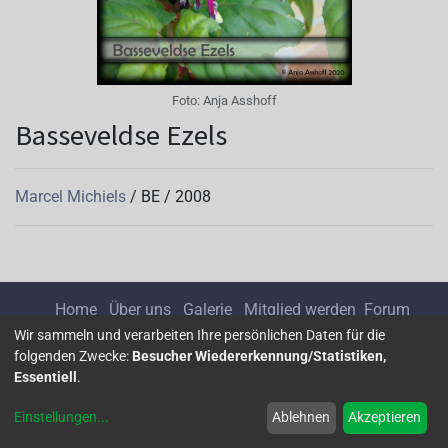
Foto:
Anja Asshoff
Basseveldse Ezels
Marcel Michiels
/
BE
/
2008
Home
Über uns
Galerie
Mitglied werden
Forum
Wir sammeln und verarbeiten Ihre persönlichen Daten für die
folgenden Zwecke:
Besucher Wiedererkennung/Statistiken,
Impressum
Datenschutz
Essentiell
.
Einstellungen
...
Ablehnen
Akzeptieren