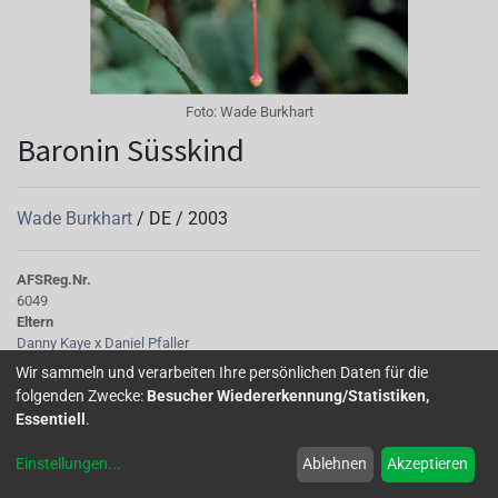
Foto:
Wade Burkhart
Baronin Süsskind
Wade Burkhart
/
DE
/
2003
AFS
Reg.Nr.
6049
Eltern
Danny Kaye
x
Daniel Pfaller
Kinder
Wir sammeln und verarbeiten Ihre persönlichen Daten für die
Jens Weißflog
folgenden Zwecke:
Besucher Wiedererkennung/Statistiken,
Tubus
Essentiell
.
dick, hellrosarot 52C, kurz
Sepalen
Einstellungen
...
Ablehnen
Akzeptieren
hellrosarot 52 C
Korolle/Petalen