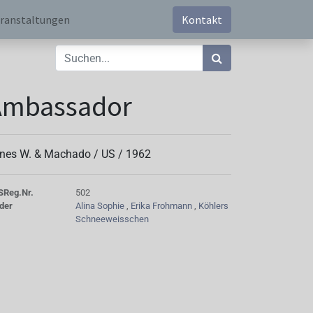
ranstaltungen
Kontakt
Ambassador
nes W. & Machado /
US
/
1962
S
Reg.Nr.
502
der
Alina Sophie
,
Erika Frohmann
,
Köhlers
Schneeweisschen