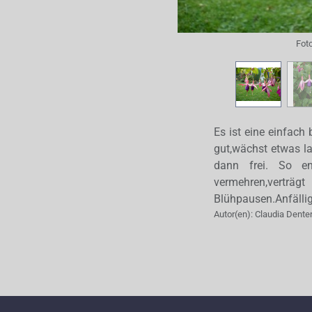
Fot
Es ist eine einfach
gut,wächst etwas la
dann frei. So en
vermehren,vert
Blühpausen.Anfällig
Autor(en):
Claudia Dente