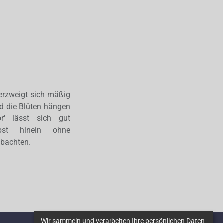
verzweigt sich mäßig
nd die Blüten hängen
r' lässt sich gut
bst hinein ohne
obachten.
Wir sammeln und verarbeiten Ihre persönlichen Daten