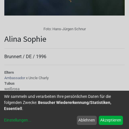
Foto:
Hans-Jürgen Schnur
Alina Sophie
Brunnert /
DE
/
1996
Eltern
Ambassador
x Uncle Charly
Tubus
weißrosa
Sepalen
Wir sammeln und verarbeiten Ihre persönlichen Daten für die
weißrosa
folgenden Zwecke:
Besucher Wiedererkennung/Statistiken,
Korolle/Petalen
Essentiell
.
rosaweiß
Staubgefäße
Einstellungen
...
Ablehnen
Akzeptieren
pink
Stempel