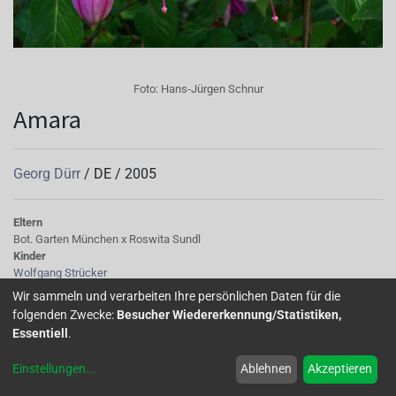
Foto:
Hans-Jürgen Schnur
Amara
Georg Dürr
/
DE
/
2005
Eltern
Bot. Garten München x Roswita Sundl
Kinder
Wolfgang Strücker
Tubus
Wir sammeln und verarbeiten Ihre persönlichen Daten für die
lilarot
folgenden Zwecke:
Besucher Wiedererkennung/Statistiken,
Sepalen
Essentiell
.
lilarot (RHS 63 B)
Korolle/Petalen
Einstellungen
...
Ablehnen
Akzeptieren
hellilapurpur (RHS N 74 D)
Staubgefäße