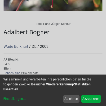
Foto:
Hans-Jürgen Schnur
Adalbert Bogner
Wade Burkhart
/
DE
/
2003
AFS
Reg.Nr.
6492
Eltern
Rohees King
x Southegate
Kinder
Wir sammeln und verarbeiten Ihre persönlichen Daten für die
Heidelinde
folgenden Zwecke:
Besucher Wiedererkennung/Statistiken,
Tubus
Essentiell
.
dünn, mittellang, rot 61B
Sepalen
Einstellungen
...
Ablehnen
Akzeptieren
dkl. rot-purpur 61A, liegen auf der Korolle, verblühen 60A weinrot
Korolle/Petalen