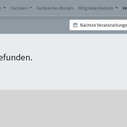
e
Fuchsien
Fuchsie des Monats
Mitgliederbereich
Ve
Nächste Veranstaltung
efunden.