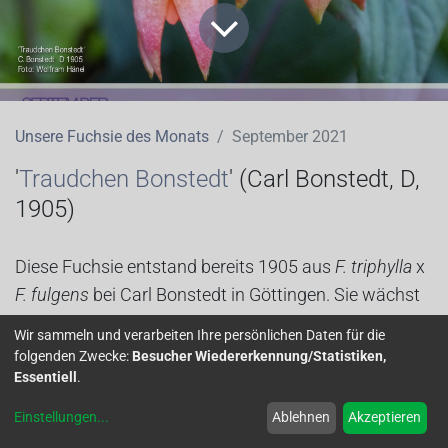
Unsere Fuchsie des Monats
September 2021
'
Traudchen Bonstedt
' (
Carl Bonstedt, D,
1905
)
Diese Fuchsie entstand bereits 1905 aus
F. triphylla
x
F. fulgens
bei Carl Bonstedt in Göttingen. Sie wächst
aufrecht und blüht mit einfachen Blüten in dichten
Wir sammeln und verarbeiten Ihre persönlichen Daten für die
Trauben überreich und verträgt sonnige Standorte.
folgenden Zwecke:
Besucher Wiedererkennung/Statistiken,
Das Laub ist dunkelgrün und unterseits rötlich. Ich
Essentiell
.
habe diese Triphyllasorte schon über 25 Jahre und
Einstellungen
...
Ablehnen
Akzeptieren
habe auch keine Probleme mit der Kultur. Als ältere