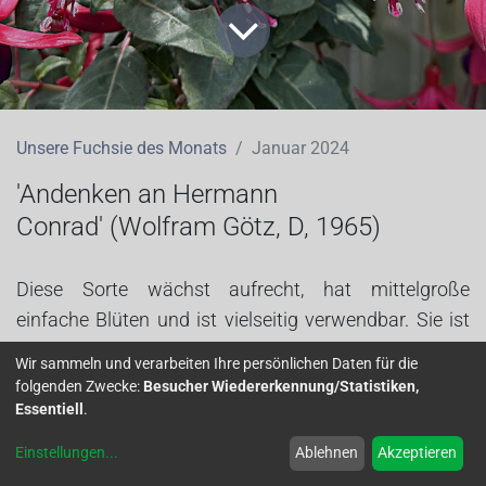
Unsere Fuchsie des Monats
Januar 2024
'
Andenken an
Hermann
Conrad' (
Wolfram Götz, D,
1965)
Diese Sorte wächst aufrecht, hat mittelgroße
einfache Blüten und ist vielseitig verwendbar. Sie ist
sogar winterhart und einfach zu vermehren und zu
Wir sammeln und verarbeiten Ihre persönlichen Daten für die
überwintern.
folgenden Zwecke:
Besucher Wiedererkennung/Statistiken,
Essentiell
.
Einstellungen
...
Ablehnen
Akzeptieren
Autor: Hans-Jürgen Schnur