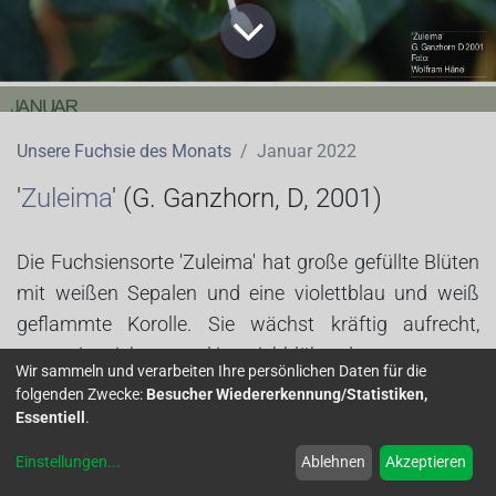
Unsere Fuchsie des Monats
Januar 2022
'
Zuleima
' (G. Ganzhorn, D, 2001)
Die Fuchsiensorte 'Zuleima' hat große gefüllte Blüten
mit weißen Sepalen und eine violettblau und weiß
geflammte Korolle. Sie wächst kräftig aufrecht,
verzweigt sich gut und ist reichblühend.
Wir sammeln und verarbeiten Ihre persönlichen Daten für die
Vermehrung und Überwinterung sind problemlos. Ich
folgenden Zwecke:
Besucher Wiedererkennung/Statistiken,
habe sie im Halbschatten stehen.(Informationen zum
Essentiell
.
Namen in der
Galerie
.)
Einstellungen
...
Ablehnen
Akzeptieren