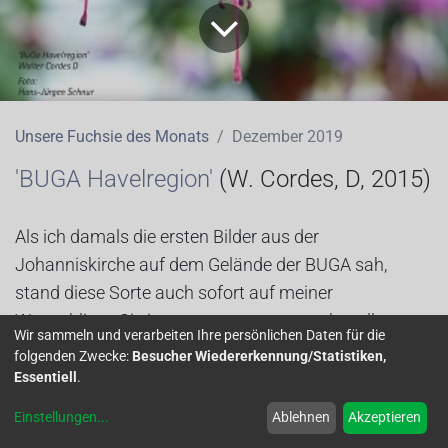
Unsere Fuchsie des Monats
Dezember 2019
'BUGA Havelregion'
(W. Cordes, D, 2015)
Als ich damals die ersten Bilder aus der
Johanniskirche auf dem Gelände der BUGA sah,
stand diese Sorte auch sofort auf meiner
Wunschliste. Sie ist zwar etwas anspruchsvoller,
Wir sammeln und verarbeiten Ihre persönlichen Daten für die
belohnt aber die Mühen mit reichlich Blüten und
folgenden Zwecke:
Besucher Wiedererkennung/Statistiken,
gutem Zuwachs. Sie ist leider etwas nässe- und
Essentiell
.
hitzeempfindlich im Sommer. Sie sollte am besten in
Einstellungen
...
Ablehnen
Akzeptieren
den Halbschatten. Kalte und besonders nasse Füße