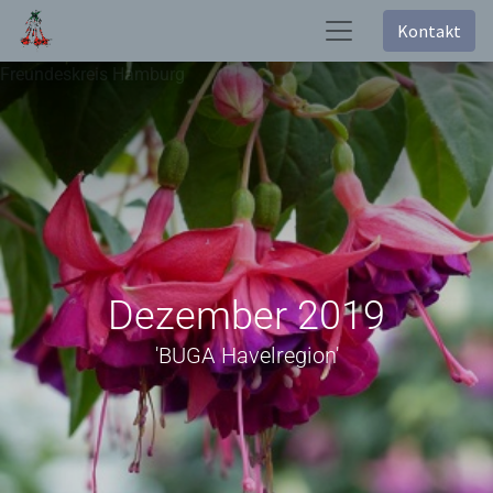
Kontakt
Freundeskreis Hamburg
Dezember 2019
'BUGA Havelregion'