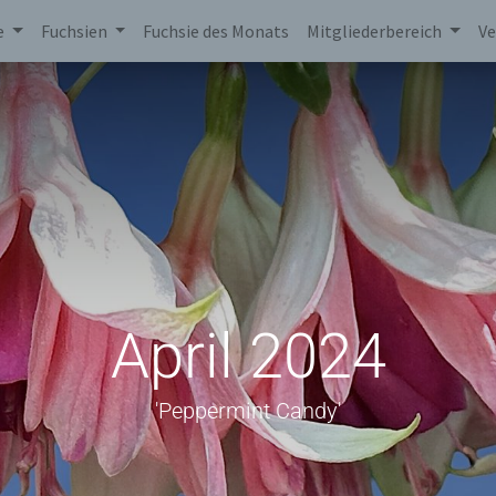
e
Fuchsien
Fuchsie des Monats
Mitgliederbereich
Ve
April 2024
'Peppermint Candy'