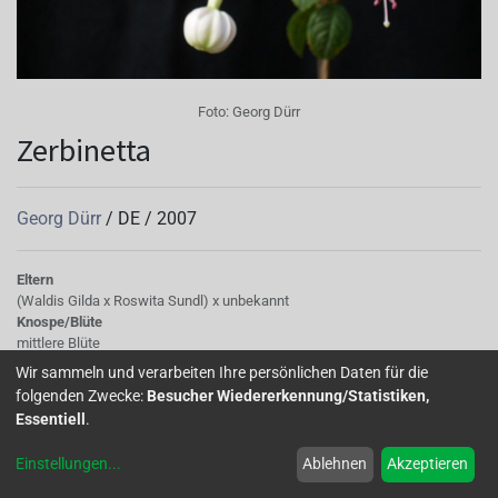
Foto:
Georg Dürr
Zerbinetta
Georg Dürr
/
DE
/
2007
Eltern
(Waldis Gilda x Roswita Sundl) x unbekannt
Knospe/Blüte
mittlere Blüte
Wuchs
Wir sammeln und verarbeiten Ihre persönlichen Daten für die
stehend
folgenden Zwecke:
Besucher Wiedererkennung/Statistiken,
Essentiell
.
Zum Namen der Fuchsie 'Zerbinetta' sagt Herr Dürr:
Einstellungen
...
Ablehnen
Akzeptieren
Zerbinetta ist eine attraktive,kapriziöse Figur aus der Oper
(Ariadne auf Naxos) von Richard Strauss und diese