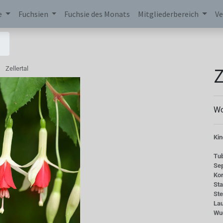
e
Fuchsien
Fuchsie des Monats
Mitgliederbereich
Ve
Z
Zellertal
Wo
Kin
Tu
Se
Kor
St
St
La
Wu