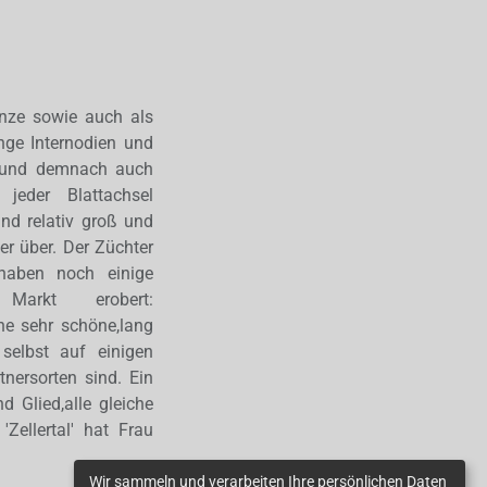
anze sowie auch als
nge Internodien und
er und demnach auch
jeder Blattachsel
nd relativ groß und
er über. Der Züchter
 haben noch einige
arkt erobert:
Eine sehr schöne,lang
selbst auf einigen
nersorten sind. Ein
d Glied,alle gleiche
Zellertal' hat Frau
Wir sammeln und verarbeiten Ihre persönlichen Daten