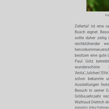
Fo
Zellertal' ist ein
Busch eignet. Beso
sollte daher zeiti
reichblühender w
hervorkommen,ersch
besitzen eine gute 
Paul Götz betreib
wunderschöne
'Anita','Julchen','E
schon bekannte un
Ausstellungen fest
Besuch in seiner Gä
Größe,sehr,sehr re
Waltraud Dietrich di
Autor(en):
Erika Frohman