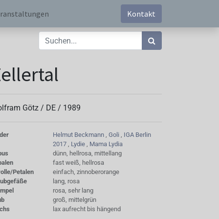
ranstaltungen
Kontakt
ellertal
lfram Götz /
DE
/
1989
der
Helmut Beckmann
,
Goli
,
IGA Berlin
2017
,
Lydie
,
Mama Lydia
bus
dünn, hellrosa, mittellang
palen
fast weiß, hellrosa
olle/Petalen
einfach, zinnoberorange
aubgefäße
lang, rosa
empel
rosa, sehr lang
ub
groß, mittelgrün
chs
lax aufrecht bis hängend