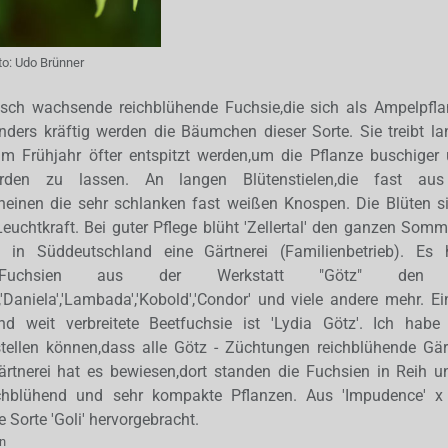
to:
Udo Brünner
e rasch wachsende reichblühende Fuchsie,die sich als Ampelpfl
nders kräftig werden die Bäumchen dieser Sorte. Sie treibt la
g im Frühjahr öfter entspitzt werden,um die Pflanze buschig
erden zu lassen. An langen Blütenstielen,die fast aus 
einen die sehr schlanken fast weißen Knospen. Die Blüten si
Leuchtkraft. Bei guter Pflege blüht 'Zellertal' den ganzen Somm
t in Süddeutschland eine Gärtnerei (Familienbetrieb). Es
 Fuchsien aus der Werkstatt "Götz" den M
lfe','Daniela','Lambada','Kobold','Condor' und viele andere mehr. 
d weit verbreitete Beetfuchsie ist 'Lydia Götz'. Ich habe 
stellen können,dass alle Götz - Züchtungen reichblühende Gärt
rtnerei hat es bewiesen,dort standen die Fuchsien in Reih un
ichblühend und sehr kompakte Pflanzen. Aus 'Impudence' x '
e Sorte 'Goli' hervorgebracht.
n