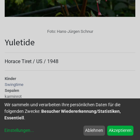
Foto:
Hans-Jürgen Schnur
Yuletide
Horace Tiret /
US
/
1948
Kinder
Swingtime
Sepalen
karminrot
Korolle/Petalen
Wir sammeln und verarbeiten Ihre persönlichen Daten für die
weiß
folgenden Zwecke:
Besucher Wiedererkennung/Statistiken,
Knospe/Blüte
Essentiell
.
gefüllt, gross
Wuchs
Einstellungen
...
Ablehnen
Akzeptieren
stehend