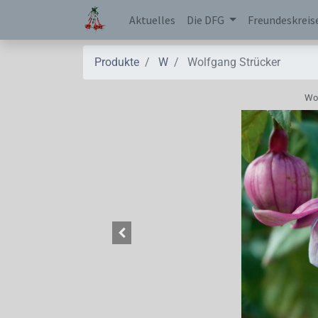
Aktuelles
Die DFG
Freundeskreis
Produkte
W
Wolfgang Strücker
Wol