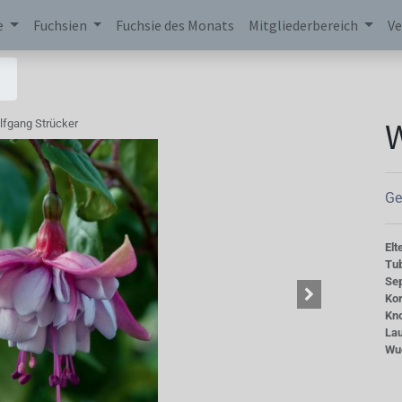
e
Fuchsien
Fuchsie des Monats
Mitgliederbereich
Ve
W
fgang Strücker
Ge
Elt
Tu
Se
Kor
Kn
La
Wu