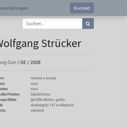
ranstaltungen
Kontakt
olfgang Strücker
org Dürr
/
DE
/
2008
ern
Honore x
Amara
bus
rosa
palen
rosa
olle/Petalen
bläulichrosa
ospe/Blüte
gefüllte Blüten, große
ub
dunkelgrün 147 A elliptisch
chs
stehend