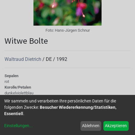
Foto:
Hans-Jürgen Schnur
Witwe Bolte
Waltraud Dietrich
/
DE
/
1992
Sepalen
rot
Korolle/Petalen
dunkelviolettblau
Knospe/Blüte
Wir sammeln und verarbeiten Ihre persönlichen Daten für die
gross, halb gefüllt
folgenden Zwecke:
Besucher Wiedererkennung/Statistiken,
Wuchs
Essentiell
.
stehend
Einstellungen
...
Ablehnen
Akzeptieren