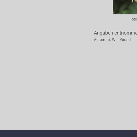
Foto
Angaben entnommen 
Autor(en):
Willi Grund