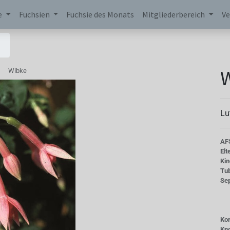
e
Fuchsien
Fuchsie des Monats
Mitgliederbereich
Ve
Wibke
Lu
AF
Elt
Kin
Tu
Se
Kor
Kn