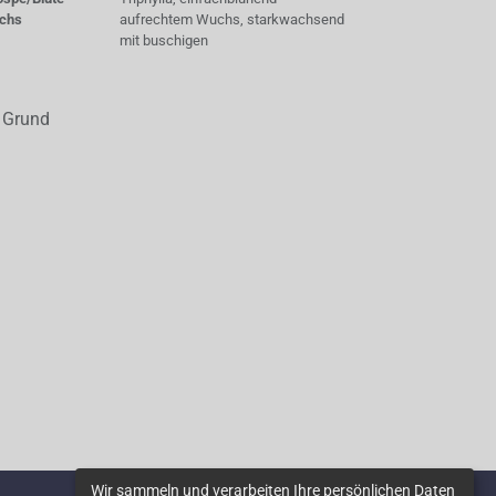
chs
aufrechtem Wuchs, starkwachsend
mit buschigen
i Grund
Wir sammeln und verarbeiten Ihre persönlichen Daten