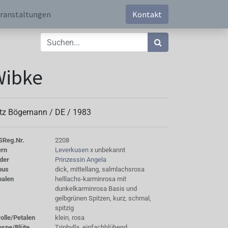
ranstaltungen
Kontakt
Wibke
tz Bögemann /
DE
/
1983
S
Reg.Nr.
2208
ern
Leverkusen
x unbekannt
der
Prinzessin Angela
bus
dick, mittellang, salmlachsrosa
palen
helllachs-karminrosa mit
dunkelkarminrosa Basis und
gelbgrünen Spitzen, kurz, schmal,
spitzig
olle/Petalen
klein, rosa
ospe/Blüte
Triphylla, einfachblühend