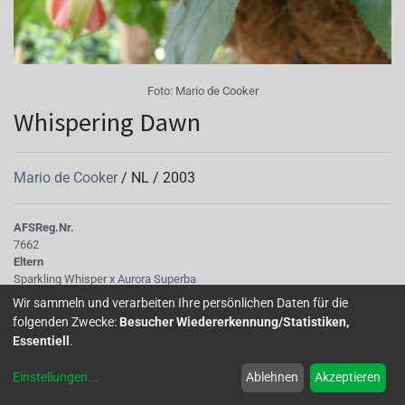
Foto:
Mario de Cooker
Whispering Dawn
Mario de Cooker
/
NL
/
2003
AFS
Reg.Nr.
7662
Eltern
Sparkling Whisper x
Aurora Superba
Wir sammeln und verarbeiten Ihre persönlichen Daten für die
folgenden Zwecke:
Besucher Wiedererkennung/Statistiken,
'Whispering Dawn’' (De Cooker,2003,AFS 7662) entstammt
Essentiell
.
der Kreuzung zwischen 'Sparkling Whisper' x'Aurora
Superba' und ist einSchwestersetzling von F. 'Jac Damen'.
Einstellungen
...
Ablehnen
Akzeptieren
Diese produktiveFuchsie ist nach den Pollen der