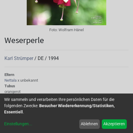
Foto:
Wolfram Hänel
Weserperle
Karl Strümper
/
DE
/
1994
Eltern
Nettala
x unbekannt
Tubus
orangerot
Sepalen
Wir sammeln und verarbeiten Ihre persönlichen Daten für die
orangerot mit gelbgrünen Spitzen
folgenden Zwecke:
Besucher Wiedererkennung/Statistiken,
Korolle/Petalen
Essentiell
.
orangerot
Knospe/Blüte
Einstellungen
...
Ablehnen
Akzeptieren
einfach
Wuchs