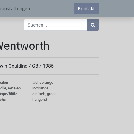
ranstaltungen
Kontakt
Wentworth
win Goulding /
GB
/
1986
palen
lachsorange
olle/Petalen
rotorange
ospe/Blüte
einfach, gross
chs
hängend