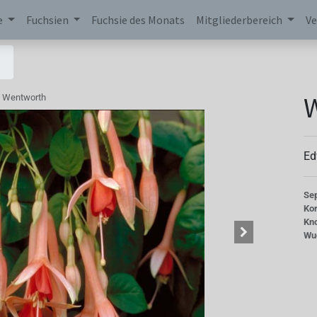
e
Fuchsien
Fuchsie des Monats
Mitgliederbereich
Ve
Wentworth
Ed
Se
Kor
Kn
Wu