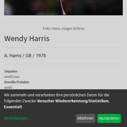
Foto:
Hans-Jürgen Schnur
Wendy Harris
A. Harris /
GB
/
1978
Sepalen
weißrosa
Korolle/Petalen
weiß
Knospe/Blüte
Wir sammeln und verarbeiten Ihre persönlichen Daten für die
gefüllt, mittelgross
folgenden Zwecke:
Besucher Wiedererkennung/Statistiken,
Wuchs
Essentiell
.
stehend
Einstellungen
...
Ablehnen
Akzeptieren