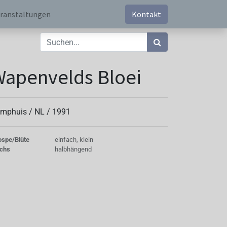
ranstaltungen
Kontakt
apenvelds Bloei
mphuis /
NL
/
1991
ospe/Blüte
einfach, klein
chs
halbhängend