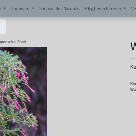
e
Fuchsien
Fuchsie des Monats
Mitgliederbereich
Ve
W
penvelds Bloei
Ka
Kn
Wu