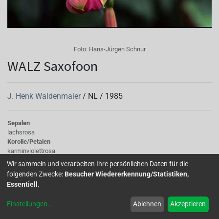
Foto:
Hans-Jürgen Schnur
WALZ Saxofoon
J. Henk Waldenmaier
/
NL
/
1985
Sepalen
lachsrosa
Korolle/Petalen
karminviolettrosa
Knospe/Blüte
Wir sammeln und verarbeiten Ihre persönlichen Daten für die
einfach, gross
folgenden Zwecke:
Besucher Wiedererkennung/Statistiken,
Wuchs
Essentiell
.
halb hängend
Einstellungen
...
Ablehnen
Akzeptieren