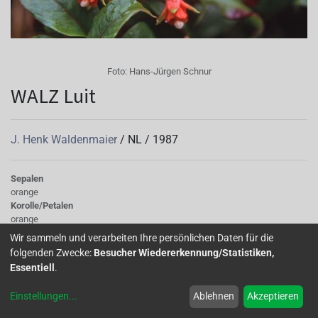
Foto:
Hans-Jürgen Schnur
WALZ Luit
J. Henk Waldenmaier
/
NL
/
1987
Sepalen
orange
Korolle/Petalen
orange
Knospe/Blüte
Wir sammeln und verarbeiten Ihre persönlichen Daten für die
einfach, mittelgross
folgenden Zwecke:
Besucher Wiedererkennung/Statistiken,
Wuchs
Essentiell
.
hängend
Einstellungen
...
Ablehnen
Akzeptieren
Eine hübsche Fuchsie mit starker Leuchtkraft.