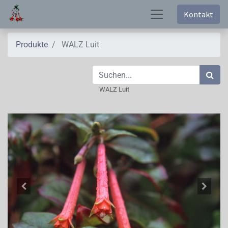
Kontakt
Produkte
WALZ Luit
WALZ Luit