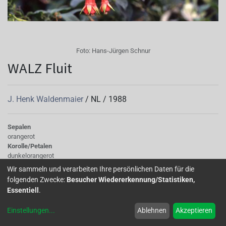
Foto:
Hans-Jürgen Schnur
WALZ Fluit
J. Henk Waldenmaier
/
NL
/
1988
Sepalen
orangerot
Korolle/Petalen
dunkelorangerot
Knospe/Blüte
Wir sammeln und verarbeiten Ihre persönlichen Daten für die
einfach, mittelgross
folgenden Zwecke:
Besucher Wiedererkennung/Statistiken,
Wuchs
Essentiell
.
halb hängend
Einstellungen
...
Ablehnen
Akzeptieren