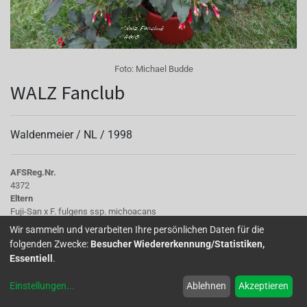
Foto:
Michael Budde
WALZ Fanclub
Waldenmeier /
NL
/
1998
AFS
Reg.Nr.
4372
Eltern
Fuji-San x F. fulgens ssp. michoacans
Tubus
Wir sammeln und verarbeiten Ihre persönlichen Daten für die
karminviolettrot
folgenden Zwecke:
Besucher Wiedererkennung/Statistiken,
Sepalen
Essentiell
.
gelblich grün
Korolle/Petalen
Einstellungen
...
Ablehnen
Akzeptieren
dunkelorange
Knospe/Blüte