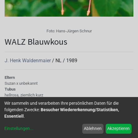
Foto:
Hans-Jürgen Schnur
WALZ Blauwkous
J. Henk Waldenmaier
/
NL
/
1989
Eltern
Suzan x unbekannt
Tubus
hellrosa, ziemlich kurz
Sepalen
Wir sammeln und verarbeiten Ihre persönlichen Daten für die
Spitzen grün, rosa, ziemlich breit, zurückgeschlagen
folgenden Zwecke:
Besucher Wiedererkennung/Statistiken,
Korolle/Petalen
Essentiell
.
breite Kronblätter mit gewelltem Rand, sattes dunkles Blauviolett
Knospe/Blüte
Einstellungen
...
Ablehnen
Akzeptieren
gefüllt, mittelgross
Laub