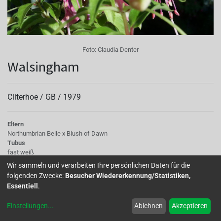
Foto:
Claudia Denter
Walsingham
Cliterhoe /
GB
/
1979
Eltern
Northumbrian Belle x Blush of Dawn
Tubus
fast weiß
Sepalen
Wir sammeln und verarbeiten Ihre persönlichen Daten für die
fast weiß, grüne Spitzen, unterseits rosa überhaucht
folgenden Zwecke:
Besucher Wiedererkennung/Statistiken,
Korolle/Petalen
Essentiell
.
gefüllt, hell, lilarosa
Staubgefäße
Einstellungen
...
Ablehnen
Akzeptieren
hellrot
Stempel