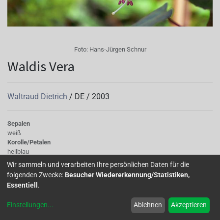
Foto:
Hans-Jürgen Schnur
Waldis Vera
Waltraud Dietrich
/
DE
/
2003
Sepalen
weiß
Korolle/Petalen
hellblau
Knospe/Blüte
Wir sammeln und verarbeiten Ihre persönlichen Daten für die
gefüllt, mittelgross
folgenden Zwecke:
Besucher Wiedererkennung/Statistiken,
Wuchs
Essentiell
.
stehend
Einstellungen
...
Ablehnen
Akzeptieren