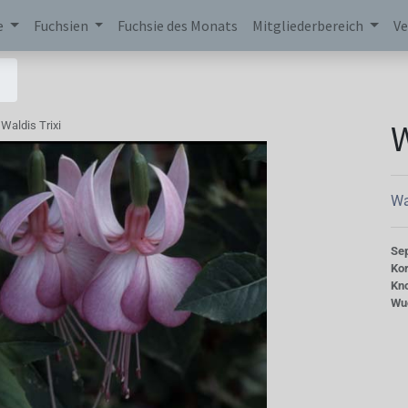
e
Fuchsien
Fuchsie des Monats
Mitgliederbereich
Ve
W
Waldis Trixi
Wa
Se
Kor
Kn
Wu