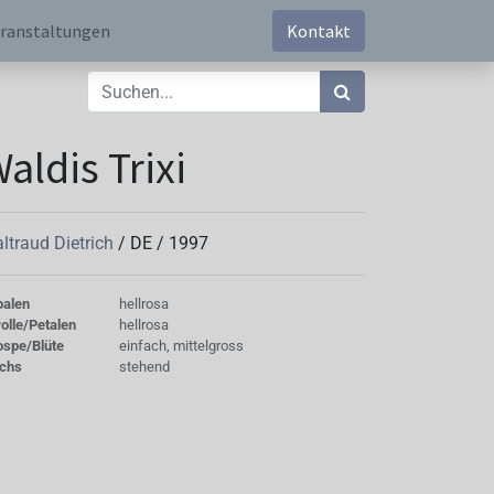
ranstaltungen
Kontakt
aldis Trixi
ltraud Dietrich
/
DE
/
1997
palen
hellrosa
olle/Petalen
hellrosa
ospe/Blüte
einfach, mittelgross
chs
stehend