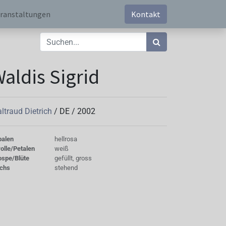
ranstaltungen
Kontakt
aldis Sigrid
ltraud Dietrich
/
DE
/
2002
palen
hellrosa
olle/Petalen
weiß
ospe/Blüte
gefüllt, gross
chs
stehend