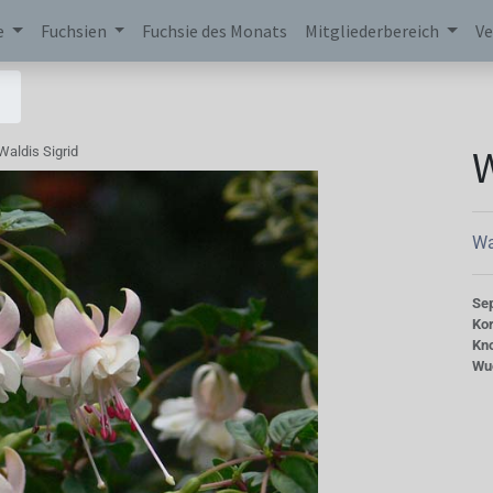
e
Fuchsien
Fuchsie des Monats
Mitgliederbereich
Ve
W
Waldis Sigrid
Wa
Se
Kor
Kn
Wu