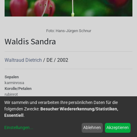
Foto:
Hans-Jürgen Schnur
Waldis Sandra
Waltraud Dietrich
/
DE
/
2002
Sepalen
karminrosa
Korolle/Petalen
rubinrot
Knospe/Blüte
Wir sammeln und verarbeiten Ihre persönlichen Daten für die
gefüllt, mittelgross
folgenden Zwecke:
Besucher Wiedererkennung/Statistiken,
Wuchs
Essentiell
.
stehend
Einstellungen
...
Ablehnen
Akzeptieren