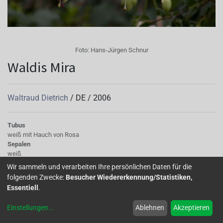
Foto:
Hans-Jürgen Schnur
Waldis Mira
Waltraud Dietrich
/
DE
/
2006
Tubus
weiß mit Hauch von Rosa
Sepalen
weiß
Korolle/Petalen
Wir sammeln und verarbeiten Ihre persönlichen Daten für die
weiß
folgenden Zwecke:
Besucher Wiedererkennung/Statistiken,
Staubgefäße
Essentiell
.
rosa
Stempel
Einstellungen
...
Ablehnen
Akzeptieren
creme
Knospe/Blüte