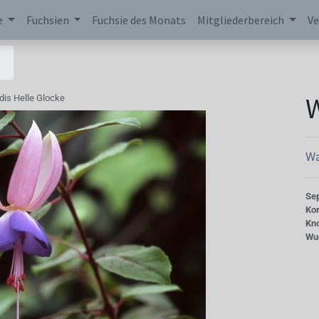
e
Fuchsien
Fuchsie des Monats
Mitgliederbereich
Ve
W
dis Helle Glocke
Wa
Se
Kor
Kn
Wu