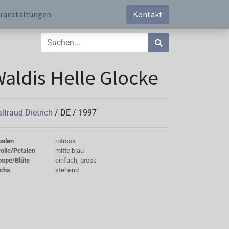
ranstaltungen
Kontakt
aldis Helle Glocke
ltraud Dietrich
/
DE
/
1997
palen
rotrosa
olle/Petalen
mittelblau
ospe/Blüte
einfach, gross
chs
stehend