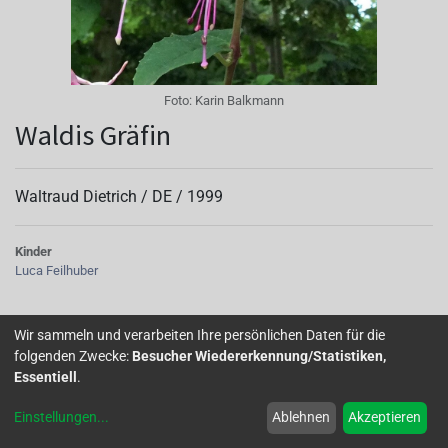
Foto:
Karin Balkmann
Waldis Gräfin
Waltraud Dietrich /
DE
/
1999
Kinder
Luca Feilhuber
Sie ist eine aufrechte,schnellwachsende besonders
Wir sammeln und verarbeiten Ihre persönlichen Daten für die
elegante Fuchsie. Ihre schmale Blüte in rosa/weiß ist
folgenden Zwecke:
Besucher Wiedererkennung/Statistiken,
einfach zum Verlieben. Leider war sie auch empfindlich.
Essentiell
.
Alle drei Pflanzen in einer Schale haben bei mir den Winter
Einstellungen
...
Ablehnen
Akzeptieren
nicht überlebt. Auszug aus "Meine Topp 10" (Fuchsienkurier
2/2020)