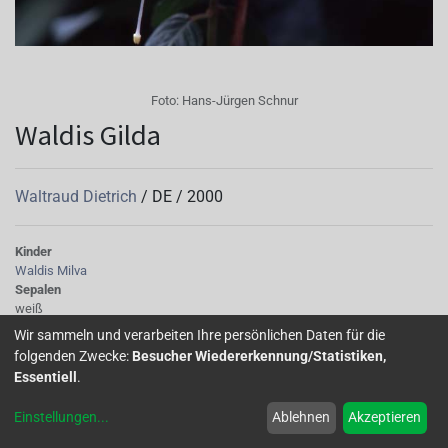
Foto:
Hans-Jürgen Schnur
Waldis Gilda
Waltraud Dietrich
/
DE
/
2000
Kinder
Waldis Milva
Sepalen
weiß
Korolle/Petalen
Wir sammeln und verarbeiten Ihre persönlichen Daten für die
weiß
folgenden Zwecke:
Besucher Wiedererkennung/Statistiken,
Knospe/Blüte
Essentiell
.
gefüllt, mittelgross
Wuchs
Einstellungen
...
Ablehnen
Akzeptieren
stehend