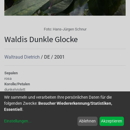
Foto:
Hans-Jürgen Schnur
Waldis Dunkle Glocke
Waltraud Dietrich
/
DE
/
2001
Sepalen
rosa
Korolle/Petalen
dunkelviolett
Knospe/Blüte
Wir sammeln und verarbeiten Ihre persönlichen Daten für die
einfach, mittelgross
folgenden Zwecke:
Besucher Wiedererkennung/Statistiken,
Wuchs
Essentiell
.
stehend
Einstellungen
...
Ablehnen
Akzeptieren