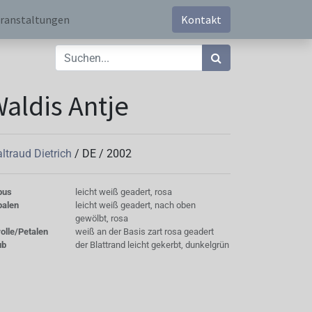
ranstaltungen
Kontakt
aldis Antje
ltraud Dietrich
/
DE
/
2002
bus
leicht weiß geadert, rosa
palen
leicht weiß geadert, nach oben
gewölbt, rosa
olle/Petalen
weiß an der Basis zart rosa geadert
ub
der Blattrand leicht gekerbt, dunkelgrün