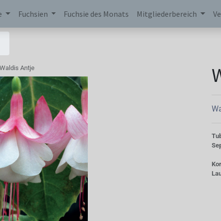
e
Fuchsien
Fuchsie des Monats
Mitgliederbereich
Ve
W
Waldis Antje
Wa
Tu
Se
Kor
La