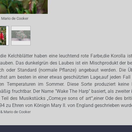
:
Mario de Cooker
die Kelchblätter haben eine leuchtend rote Farbe,die Korolla ist
auben. Das dunkelgrün des Laubes ist ein Mischprodukt der be
ch oder Standard (normale Pflanze) angebaut werden. Die Üb
hst am besten in einer etwas geschützten Lage,auf jeden Fall b
en Temperaturen im Sommer. Diese Sorte produziert keine P
mäßig fruchtbar. Der Name "Wake The Harp" basiert, als zweiter i
 Teil des Musikstücks „Come,ye sons of art“,einer Ode des br
694 zu Ehren von Königin Mary II. von England geschrieben wurd
 & Mario de Cooker