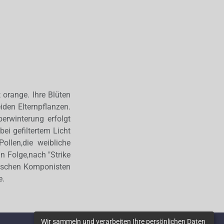
 orange. Ihre Blüten
iden Elternpflanzen.
erwinterung erfolgt
ei gefiltertem Licht
ollen,die weibliche
n Folge,nach "Strike
itischen Komponisten
e.
Wir sammeln und verarbeiten Ihre persönlichen Daten