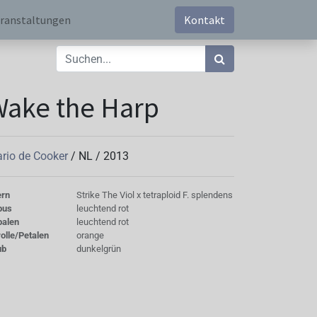
ranstaltungen
Kontakt
ake the Harp
rio de Cooker
/
NL
/
2013
ern
Strike The Viol x tetraploid F. splendens
bus
leuchtend rot
palen
leuchtend rot
olle/Petalen
orange
ub
dunkelgrün