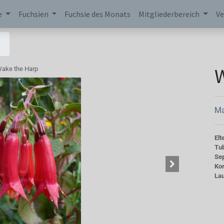
e
Fuchsien
Fuchsie des Monats
Mitgliederbereich
Ve
W
ake the Harp
Ma
Elt
Tu
Se
Kor
La