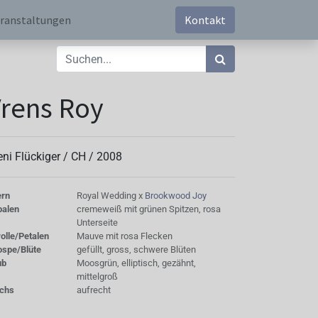
ranstaltungen
Kontakt
rens Roy
eni Flückiger /
CH
/
2008
ern
Royal Wedding x
Brookwood Joy
palen
cremeweiß mit grünen Spitzen, rosa
Unterseite
olle/Petalen
Mauve mit rosa Flecken
ospe/Blüte
gefüllt, gross, schwere Blüten
ub
Moosgrün, elliptisch, gezähnt,
mittelgroß
chs
aufrecht