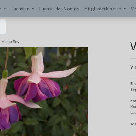
e
Fuchsien
Fuchsie des Monats
Mitgliederbereich
Ve
V
Vrens Roy
Vr
Elt
Se
Kor
Kn
La
Wu