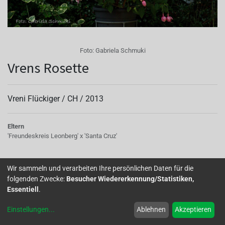
Foto:
Gabriela Schmuki
Vrens Rosette
Vreni Flückiger /
CH
/
2013
Eltern
'Freundeskreis Leonberg' x 'Santa Cruz'
Sie ist sehr blühwillig, doppelt gefüllt mit einer
Wir sammeln und verarbeiten Ihre persönlichen Daten für die
hervorragenden Wirkung im Topf!
folgenden Zwecke:
Besucher Wiedererkennung/Statistiken,
Autor(en):
Hergard Kamp
Essentiell
.
Home
Über uns
Galerie
Mitglied werden
Forum
Einstellungen
...
Ablehnen
Akzeptieren