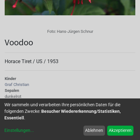
Foto:
Hans-Jürgen Schnur
Voodoo
Horace Tiret /
US
/
1953
Kinder
Graf Christian
Sepalen
dunkelrot
Korolle/Petalen
Wir sammeln und verarbeiten Ihre persönlichen Daten für die
rotviolett
folgenden Zwecke:
Besucher Wiedererkennung/Statistiken,
Knospe/Blüte
Essentiell
.
gefüllt, gross
Wuchs
Einstellungen
...
Ablehnen
Akzeptieren
stehend