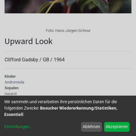
Foto:
Hans-Jürgen Schnur
Upward Look
Clifford Gadsby /
GB
/
1964
Kinder
Andromeda
Sepalen
rosarot
Korolle/Petalen
Wir sammeln und verarbeiten Ihre persönlichen Daten für die
helllila
folgenden Zwecke:
Besucher Wiedererkennung/Statistiken,
Knospe/Blüte
Essentiell
.
einfach, mittelgross
Wuchs
Einstellungen
...
Ablehnen
Akzeptieren
stehend