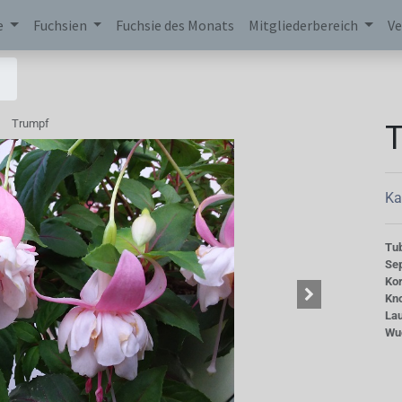
e
Fuchsien
Fuchsie des Monats
Mitgliederbereich
Ve
Trumpf
Ka
Tu
Se
Kor
Kn
La
Wu