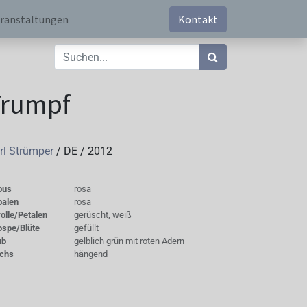
ranstaltungen
Kontakt
Trumpf
rl Strümper
/
DE
/
2012
bus
rosa
palen
rosa
olle/Petalen
gerüscht, weiß
ospe/Blüte
gefüllt
ub
gelblich grün mit roten Adern
chs
hängend