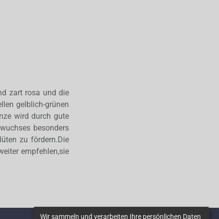
nd zart rosa und die
llen gelblich-grünen
anze wird durch gute
gewuchses besonders
üten zu fördern.Die
weiter empfehlen,sie
Wir sammeln und verarbeiten Ihre persönlichen Daten