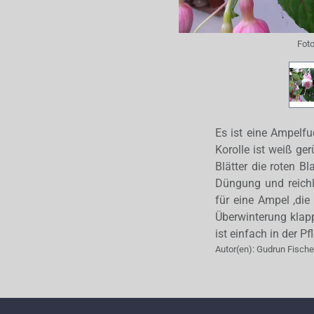
Fot
Es ist eine Ampelfu
Korolle ist weiß ge
Blätter die roten B
Düngung und reichl
für eine Ampel ,di
Überwinterung klapp
ist einfach in der P
Autor(en):
Gudrun Fische